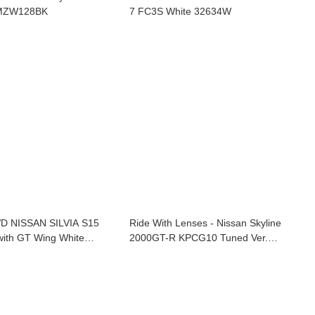
ut 8pcs MZW128BK
7 FC3S White 32634W
D NISSAN SILVIA S15
Ride With Lenses - Nissan Skyline
with GT Wing White
2000GT-R KPCG10 Tuned Ver.
White MZP466W-B