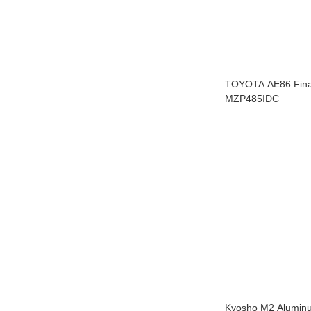
TOYOTA AE86 Final
MZP485IDC
Kyosho M2 Aluminu