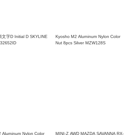
D Initial D SKYLINE
Kyosho M2 Aluminum Nylon Color
GT-R R32 32652ID
Nut 8pcs Silver MZW128S
 Aluminum Nylon Color
MINI-Z AWD MAZDA SAVANNA RX-