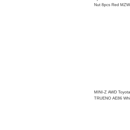
Nut 8pcs R
MINI-Z AWD Toyot
TRUENO AE86 Whi