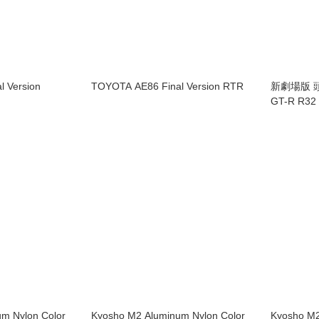
 Version
TOYOTA AE86 Final Version RTR
新劇場版 頭文字
m Nylon Color
Kyosho M2 Aluminum Nylon Color
Kyosho M2