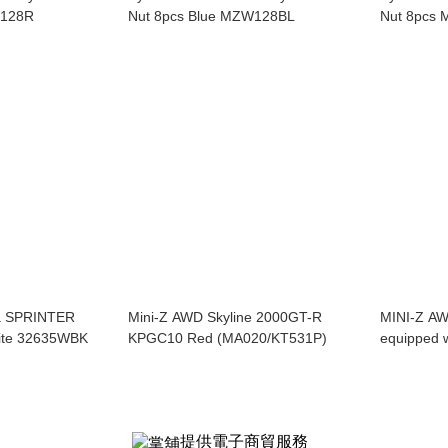
ed MZW128R
Nut 8pcs Blue MZW128BL
N
a SPRINTER
Mini-Z AWD Skyline 2000GT-R
MINI-Z AW
te 32635WBK
KPGC10 Red (MA020/KT531P)
equipped 
32647W
提供電子商貿服務