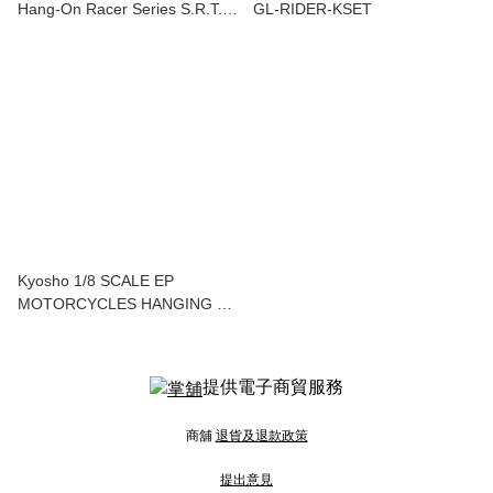
Hang-On Racer Series S.R.T.
GL-RIDER-KSET
SUZUKI RGV-Γ 1992 Kit
34935T1
Kyosho 1/8 SCALE EP
MOTORCYCLES HANGING ON
RACER Honda NSR500 1991
Kit 34932
提供電子商貿服務
商舖
退貨及退款政策
提出意見