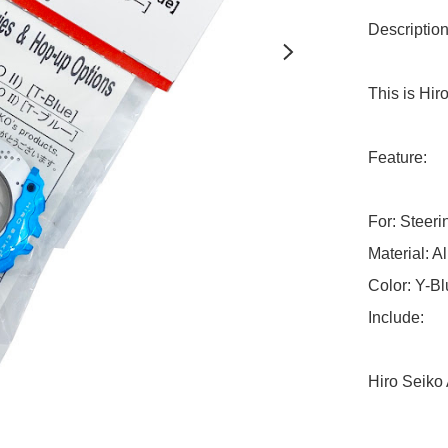
Description:
This is Hir
Feature:

For: Steeri
Material: A
Color: Y-Bl
Include:

Hiro Seiko