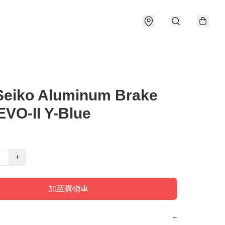
Seiko Aluminum Brake
EVO-II Y-Blue
+
加至購物車
−