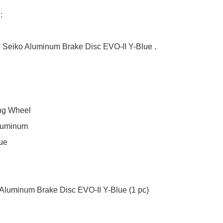


o Seiko Aluminum Brake Disc EVO-II Y-Blue .

ng Wheel

luminum

ue

 Aluminum Brake Disc EVO-II Y-Blue (1 pc)