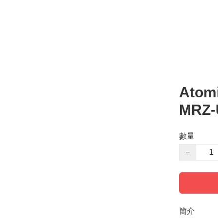
Atom
MRZ-
數量
−
簡介