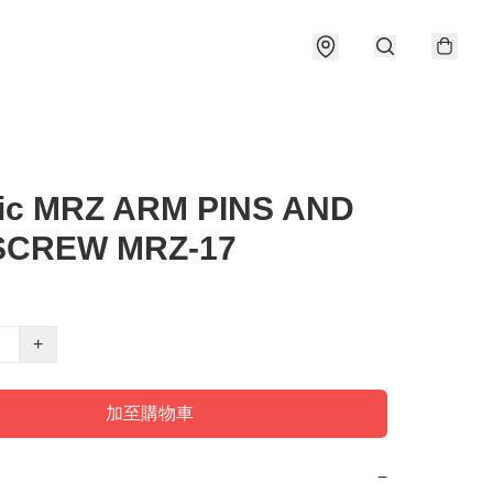
ic MRZ ARM PINS AND
SCREW MRZ-17
+
加至購物車
−