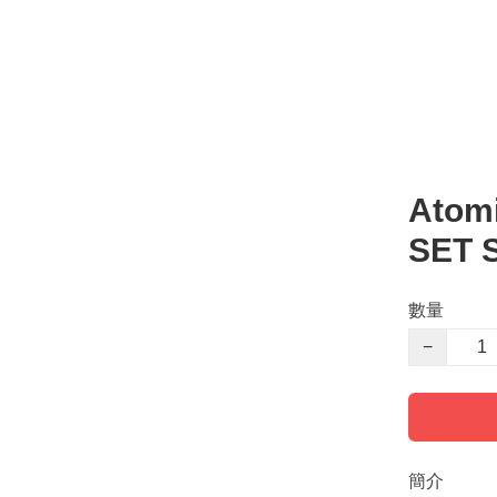
Atom
SET 
數量
−
簡介