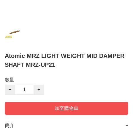
Atomic MRZ LIGHT WEIGHT MID DAMPER
SHAFT MRZ-UP21
數量
−
+
加至購物車
簡介
−