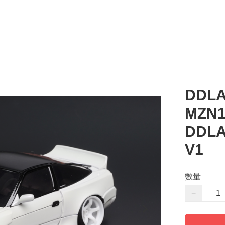
DDLAB
MZN17
DDL
V1
數量
−