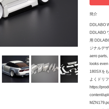
簡介
DDLABO Wi
DDLABO 
用 DDLABO 
ジナルデザイ
aero parts,
looks e
180SX
よくドリフトが
https://pro
content/up
MZN179.pdf