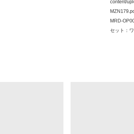
content/up
MZN179.p
MRD-OP00