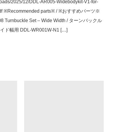
loads/2025/12/DDL-AR005-Widebodykit-V1-for-
df ※Recommended parts※ / ※おすすめパーツ※ 
8 Turnbuckle Set – Wide Width / ターンバックル