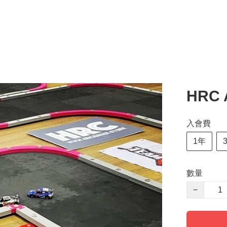
HRC 
入會費
1年
數量
−