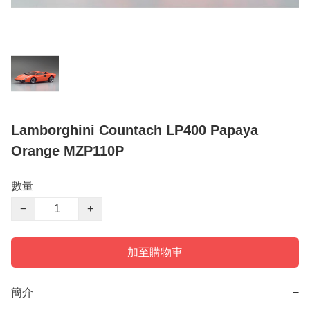
Lamborghini Countach LP400 Papaya
Orange MZP110P
數量
−
+
加至購物車
簡介
−