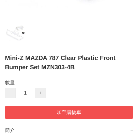
Mini-Z MAZDA 787 Clear Plastic Front
Bumper Set MZN303-4B
數量
−
+
加至購物車
簡介
−