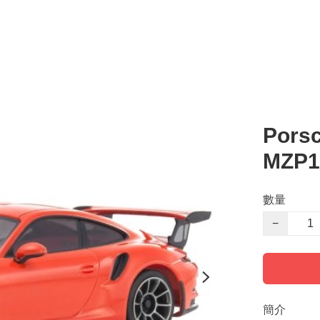
Pors
MZP1
數量
−
簡介