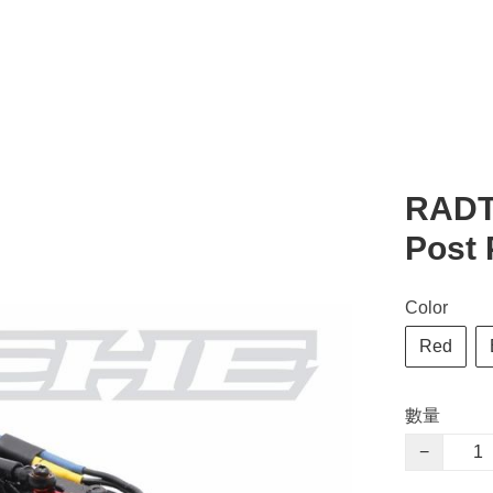
RADT
Post 
Color
Red
數量
−