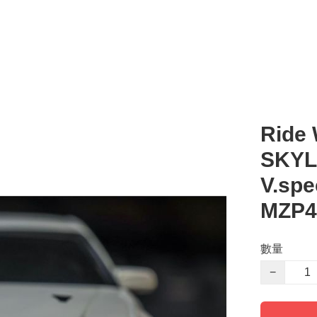
Ride 
SKYL
V.sp
MZP
數量
−