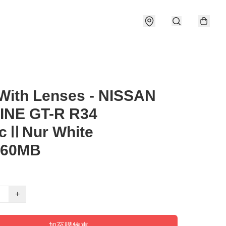
With Lenses - NISSAN
INE GT-R R34
ecⅡNur White
460MB
+
加至購物車