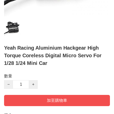
Yeah Racing Aluminium Hackgear High
Torque Coreless Digital Micro Servo For
1/28 1/24 Mini Car
數量
−
+
加至購物車